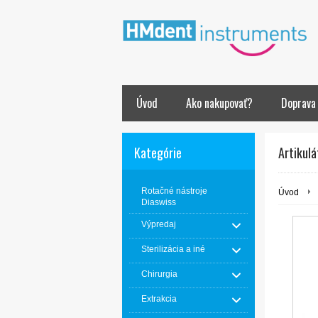
Úvod
Ako nakupovať?
Doprava
Kategórie
Artikulá
Rotačné nástroje
Úvod
Diaswiss
Výpredaj
Sterilizácia a iné
Chirurgia
Extrakcia