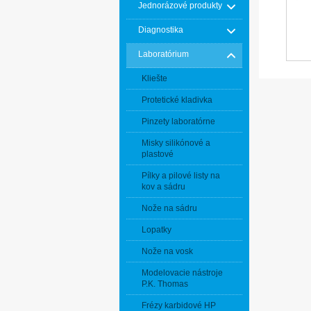
Jednorázové produkty
Diagnostika
Laboratórium
Kliešte
Protetické kladivka
Pinzety laboratórne
Misky silikónové a
plastové
Pílky a pilové listy na
kov a sádru
Nože na sádru
Lopatky
Nože na vosk
Modelovacie nástroje
P.K. Thomas
Frézy karbidové HP