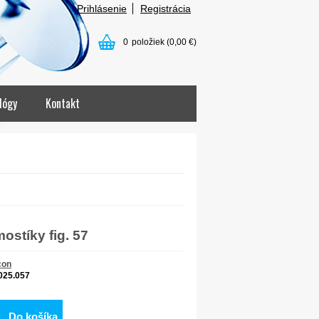
Prihlásenie
Registrácia
0
položiek
(0,00 €)
lógy
Kontakt
ostíky fig. 57
con
025.057
Do košíka