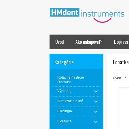
Úvod
Ako nakupovať?
Doprava
Kategórie
Lopatka
Rotačné nástroje
Úvod
Diaswiss
Výpredaj
Sterilizácia a iné
Chirurgia
Extrakcia