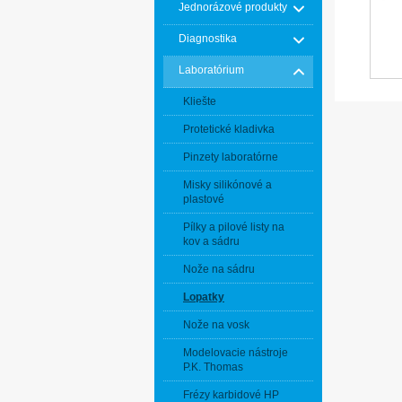
Jednorázové produkty
Diagnostika
Laboratórium
Kliešte
Protetické kladivka
Pinzety laboratórne
Misky silikónové a
plastové
Pílky a pilové listy na
kov a sádru
Nože na sádru
Lopatky
Nože na vosk
Modelovacie nástroje
P.K. Thomas
Frézy karbidové HP