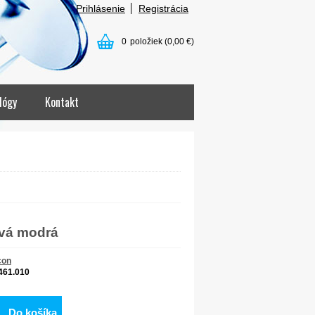
Prihlásenie
Registrácia
0
položiek
(0,00 €)
lógy
Kontakt
ová modrá
con
461.010
Do košíka