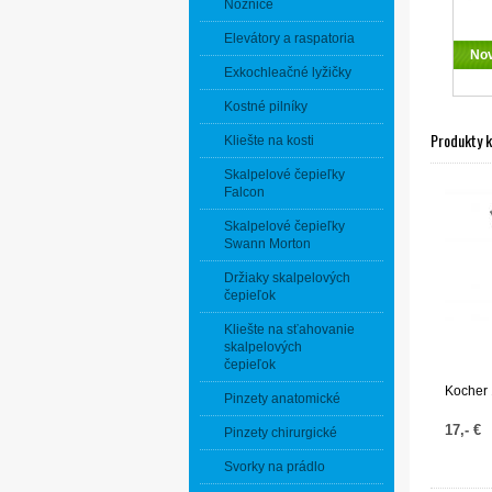
Nožnice
Elevátory a raspatoria
No
Exkochleačné lyžičky
Kostné pilníky
Produkty 
Kliešte na kosti
Skalpelové čepieľky
Falcon
Skalpelové čepieľky
Swann Morton
Držiaky skalpelových
čepieľok
Kliešte na sťahovanie
skalpelových
čepieľok
Kocher
Pinzety anatomické
17,- €
Pinzety chirurgické
Svorky na prádlo