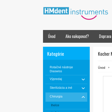
Úvod
Ako nakupovať?
Doprava
Kategórie
Kocher 
Rotačné nástroje
Úvod
Diaswiss
Výpredaj
Sterilizácia a iné
Chirurgia
Ihelce