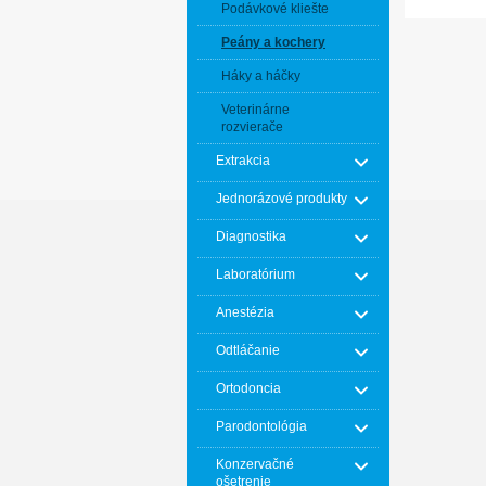
Podávkové kliešte
Peány a kochery
Háky a háčky
Veterinárne
rozvierače
Extrakcia
Jednorázové produkty
Diagnostika
Laboratórium
Anestézia
Odtláčanie
Ortodoncia
Parodontológia
Konzervačné
ošetrenie