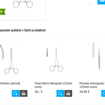
vé
kupované spoločne s týmto produktom
 145mm zahnutý
Peán Micro-Mosquito 125mm
Pinzeta chirurgick
rovný
125mm rovná
16,- €
14,50 €