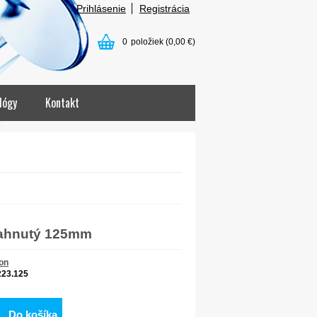
Prihlásenie
Registrácia
0
položiek
(0,00 €)
lógy
Kontakt
zahnutý 125mm
on
223.125
Do košíka