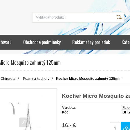
 tovaru
Obchodné podmienky
Reklamačný poriadok
Kata
Micro Mosquito zahnutý 125mm
Chirurgia
Peány a kochery
Kocher Micro Mosquito zahnutý 125mm
Kocher Micro Mosquito 
Výrobca:
Falc
Kód:
BH.
16,- €