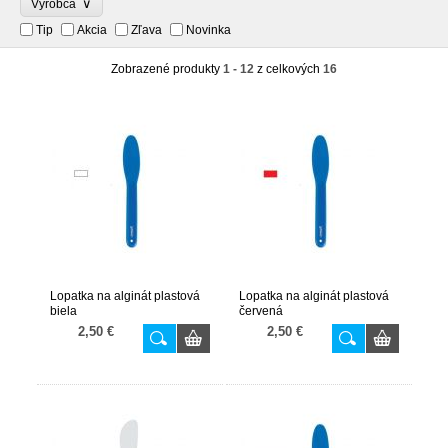
∨
Výrobca
Tip
Akcia
Zľava
Novinka
Zobrazené produkty
1 - 12
z celkových
16
Lopatka na alginát plastová
Lopatka na alginát plastová
biela
červená
2,50 €
2,50 €