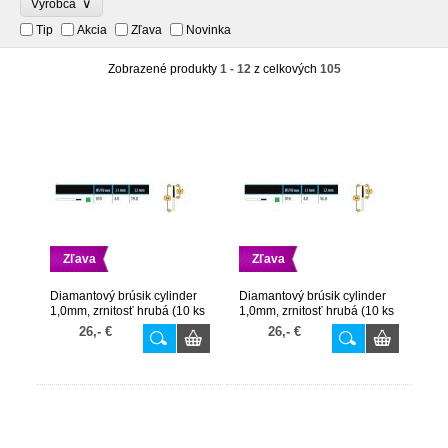
∨
Výrobca
Tip
Akcia
Zľava
Novinka
Zobrazené produkty
1 - 12
z celkových
105
Zľava
Zľava
Diamantový brúsik cylinder
Diamantový brúsik cylinder
1,0mm, zrnitosť hrubá (10 ks
1,0mm, zrnitosť hrubá (10 ks
v balení)
v balení)
26,- €
26,- €