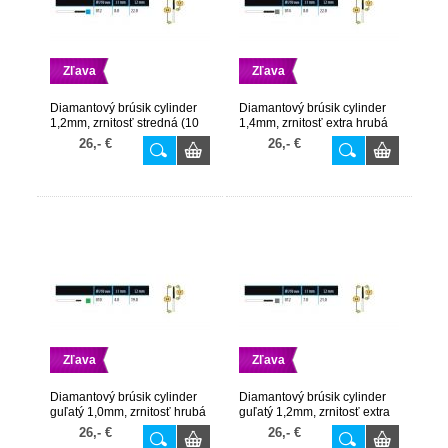
Zľava
Zľava
Diamantový brúsik cylinder
Diamantový brúsik cylinder
1,2mm, zrnitosť stredná (10
1,4mm, zrnitosť extra hrubá
ks v balení)
(10 ks v balení)
26,- €
26,- €
Zľava
Zľava
Diamantový brúsik cylinder
Diamantový brúsik cylinder
guľatý 1,0mm, zrnitosť hrubá
guľatý 1,2mm, zrnitosť extra
(10 ks v balení)
hrubá (10 ks v balení)
26,- €
26,- €