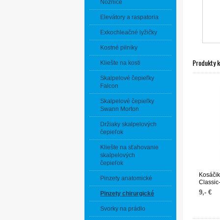
Nožnice
Elevátory a raspatoria
Exkochleačné lyžičky
Kostné pilníky
Produkty 
Kliešte na kosti
Skalpelové čepieľky
Falcon
Skalpelové čepieľky
Swann Morton
Držiaky skalpelových
čepieľok
Kliešte na sťahovanie
skalpelových
čepieľok
Kosáči
Pinzety anatomické
Classic-
9,- €
Pinzety chirurgické
Svorky na prádlo